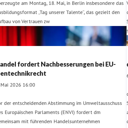
erzeugte am Montag, 18. Mai, in Berlin insbesondere das
sbildungsformat „Tag unserer Talente“, das gezielt den
ufbau von Vertrauen zw
andel fordert Nachbesserungen bei EU-
entechnikrecht
. Mai 2026 16:00
or der entscheidenden Abstimmung im Umweltausschuss
es Europäischen Parlaments (ENVI) fordert dm
emeinsam mit führenden Handelsunternehmen