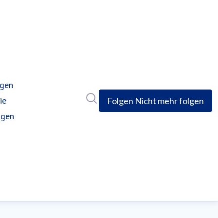
ngen
(current)
Im Newsroom suchen
ie
Folgen
Nicht mehr folgen
ngen