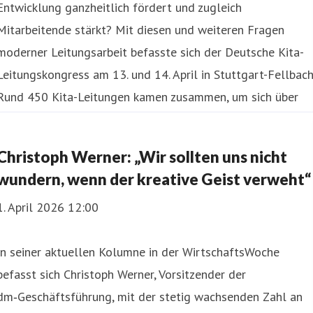
Entwicklung ganzheitlich fördert und zugleich
Mitarbeitende stärkt? Mit diesen und weiteren Fragen
moderner Leitungsarbeit befasste sich der Deutsche Kita-
Leitungskongress am 13. und 14. April in Stuttgart-Fellbach
Rund 450 Kita-Leitungen kamen zusammen, um sich über
aktuelle Herausforderungen und Impulse für die
Weiterentwicklung pädag
Christoph Werner: „Wir sollten uns nicht
wundern, wenn der kreative Geist verweht“
1. April 2026 12:00
In seiner aktuellen Kolumne in der WirtschaftsWoche
befasst sich Christoph Werner, Vorsitzender der
dm‑Geschäftsführung, mit der stetig wachsenden Zahl an