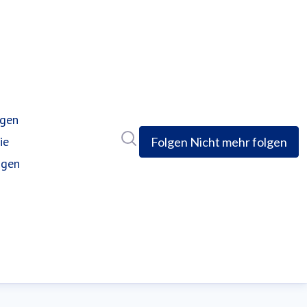
ngen
(current)
Im Newsroom suchen
ie
Folgen
Nicht mehr folgen
ngen