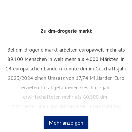
Zu dm-drogerie markt
Bei dm-drogerie markt arbeiten europaweit mehr als
89.100 Menschen in weit mehr als 4.000 Märkten. In
14 europäischen Ländern konnte dm im Geschäftsjahr
2023/2024 einen Umsatz von 17,74 Milliarden Euro
erzielen. Im abgelaufenen Geschäftsjahr
erwirtschafteten mehr als 60.300 dm-
Mitarbeiterinnen und -Mitarbeiter in Deutschland
einen Umsatz von 12,47 Milliarden Euro. 2024
Mehr anzeigen
wählten Kundinnen und Kunden bei der