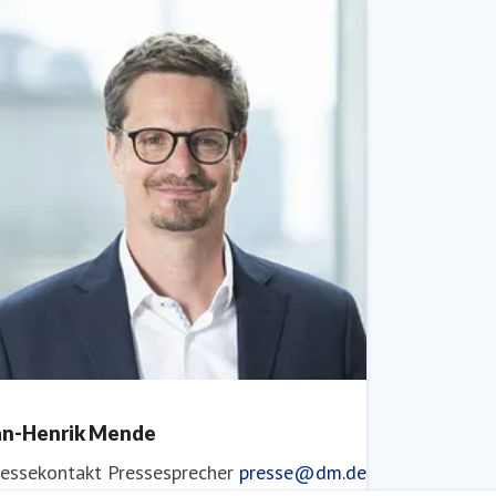
an-Henrik Mende
ressekontakt
Pressesprecher
presse@dm.de