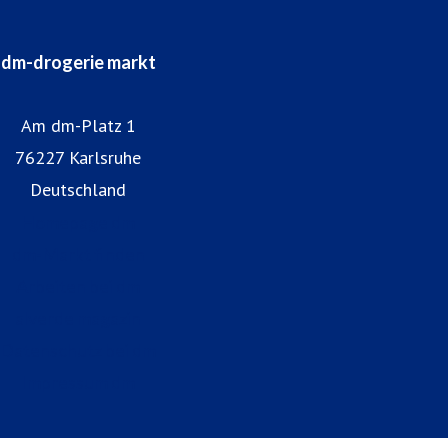
dm-drogerie markt
Am dm-Platz 1
76227 Karlsruhe
Deutschland
Homepage dm
dm-Markt finden
Arbeiten bei dm
alverde magazin
Datenschutz bei dm
Impressum dm