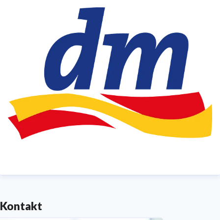
Verbraucherumfrage Kundenmonitor dm erneut zum
beliebtesten Drogeriemarkt. In der bundesweiten
Mitarbeiterbefragung zu „
Deutschlands Top-
Arbeitgeber 2025
“ wurde dm zur Nummer eins
gewählt. dm arbeitet stetig daran, seiner
Verantwortung für nachhaltige Entwicklungen gerecht
zu werden. Dieses Engagement wurde 2023 mit dem
Deutschen Nachhaltigkeitspreis
in der Kategorie
„Unternehmen: Konsumgüter Einzelhandel 2024“ mit
dem ersten Platz ausgezeichnet. Einen Einblick in die
vielfältigen Nachhaltigkeitsaktivitäten in den
unterschiedlichen Bereichen erhalten Sie in unserem
„Bericht zur Zukunftsfähigkeit“
.
Kontakt