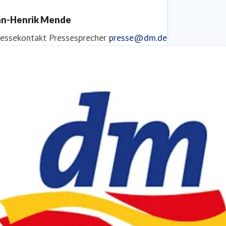
an-Henrik Mende
ressekontakt
Pressesprecher
presse@dm.de