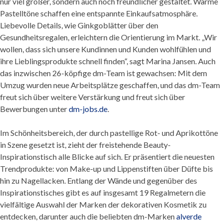
nur viel größer, sondern auch noch freundlicher gestaltet. Warme
Pastelltöne schaffen eine entspannte Einkaufsatmosphäre.
Liebevolle Details, wie Ginkgoblätter über den
Gesundheitsregalen, erleichtern die Orientierung im Markt. „Wir
wollen, dass sich unsere Kundinnen und Kunden wohlfühlen und
ihre Lieblingsprodukte schnell finden“, sagt Marina Jansen. Auch
das inzwischen 26-köpfige dm-Team ist gewachsen: Mit dem
Umzug wurden neue Arbeitsplätze geschaffen, und das dm-Team
freut sich über weitere Verstärkung und freut sich über
Bewerbungen unter
dm-jobs.de
.
Im Schönheitsbereich, der durch pastellige Rot- und Aprikottöne
in Szene gesetzt ist, zieht der freistehende Beauty-
Inspirationstisch alle Blicke auf sich. Er präsentiert die neuesten
Trendprodukte: von Make-up und Lippenstiften über Düfte bis
hin zu Nagellacken. Entlang der Wände und gegenüber des
Inspirationstisches gibt es auf insgesamt 19 Regalmetern die
vielfältige Auswahl der Marken der dekorativen Kosmetik zu
entdecken, darunter auch die beliebten dm-Marken
alverde