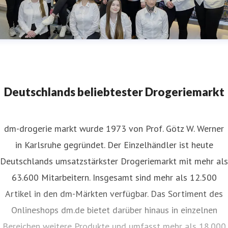
Teamfoto Aachen Adalbertstraße.jpg
Deutschlands beliebtester Drogeriemarkt
dm-drogerie markt wurde 1973 von Prof. Götz W. Werner
in Karlsruhe gegründet. Der Einzelhändler ist heute
Deutschlands umsatzstärkster Drogeriemarkt mit mehr als
63.600 Mitarbeitern. Insgesamt sind mehr als 12.500
Artikel in den dm-Märkten verfügbar. Das Sortiment des
Onlineshops dm.de bietet darüber hinaus in einzelnen
Bereichen weitere Produkte und umfasst mehr als 18.000