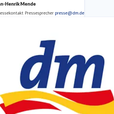
an-Henrik Mende
ressekontakt
Pressesprecher
presse@dm.de