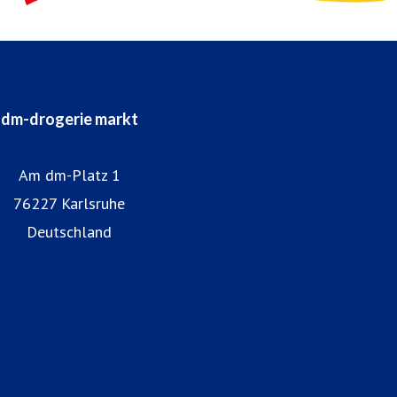
dm-drogerie markt
Am dm-Platz 1
76227 Karlsruhe
Deutschland
Homepage dm
dm-Markt finden
Arbeiten bei dm
alverde magazin
Datenschutz bei dm