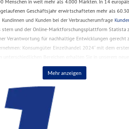
00 Menschen in weit mehr als 4.000 Märkten. In 14 europ
bgelaufenen Geschäftsjahr erwirtschafteten mehr als 60.3
n Kundinnen und Kunden bei der Verbraucherumfrage
Kunde
stern und der Online-Marktforschungsplattform Statista z
einer Verantwortung für nachhaltige Entwicklungen gerech
ernehmen: Konsumgüter Einzelhandel 2024“ mit dem ersten Pl
en unterschiedlichen Bereichen erhalten Sie in unserem neu
Mehr anzeigen