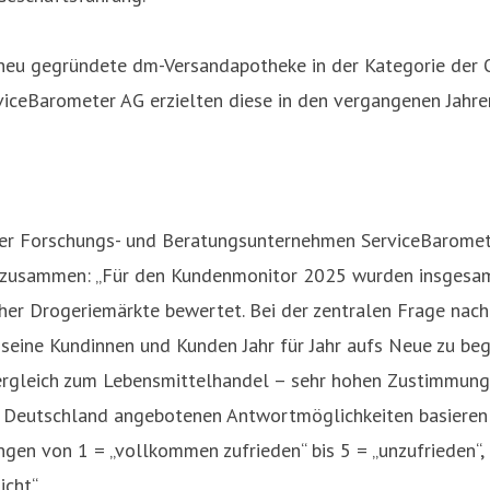
neu gegründete dm-Versandapotheke in der Kategorie der O
viceBarometer AG erzielten diese in den vergangenen Jahre
r Forschungs- und Beratungsunternehmen ServiceBarometer A
t zusammen: „Für den Kundenmonitor 2025 wurden insgesam
er Drogeriemärkte bewertet. Bei der zentralen Frage nach 
 seine Kundinnen und Kunden Jahr für Jahr aufs Neue zu beg
Vergleich zum Lebensmittelhandel – sehr hohen Zustimmung
or Deutschland angebotenen Antwortmöglichkeiten basieren a
gen von 1 = „vollkommen zufrieden“ bis 5 = „unzufrieden“,
cht“.