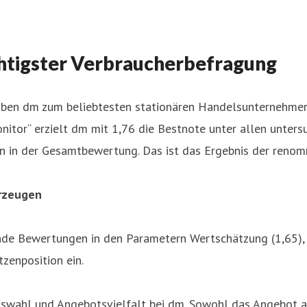
chtigster Verbraucherbefragung
en dm zum beliebtesten stationären Handelsunternehmen 
itor“ erzielt dm mit 1,76 die Bestnote unter allen unters
on in der Gesamtbewertung. Das ist das Ergebnis der reno
erzeugen
de Bewertungen in den Parametern Wertschätzung (1,65), 
tzenposition ein.
uswahl und Angebotsvielfalt bei dm. Sowohl das Angebot an