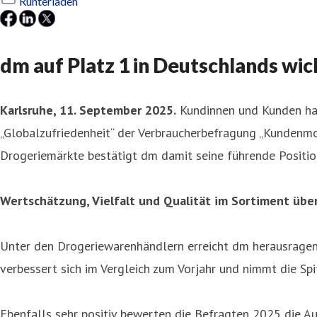
Runterladen
dm auf Platz 1 in Deutschlands wi
Karlsruhe, 11. September 2025.
Kundinnen und Kunden hab
„Globalzufriedenheit“ der Verbraucherbefragung „Kundenmon
Drogeriemärkte bestätigt dm damit seine führende Positi
Wertschätzung, Vielfalt und Qualität im Sortiment üb
Unter den Drogeriewarenhändlern erreicht dm herausragen
verbessert sich im Vergleich zum Vorjahr und nimmt die Spi
Ebenfalls sehr positiv bewerten die Befragten 2025 die A