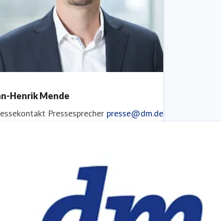
an-Henrik Mende
ressekontakt
Pressesprecher
presse@dm.de