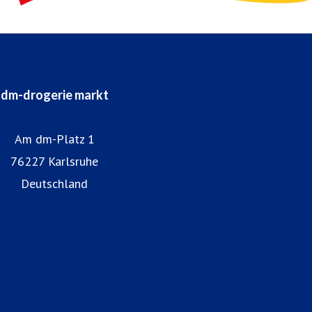
dm-drogerie markt
Am dm-Platz 1
76227 Karlsruhe
Deutschland
Homepage dm
dm-Markt finden
Arbeiten bei dm
alverde magazin
Datenschutz bei dm