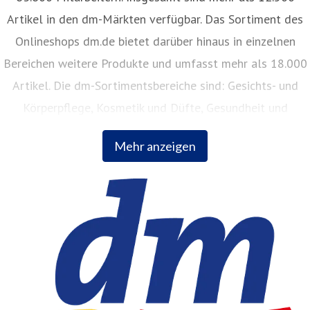
Artikel in den dm-Märkten verfügbar. Das Sortiment des
Onlineshops dm.de bietet darüber hinaus in einzelnen
Bereichen weitere Produkte und umfasst mehr als 18.000
Artikel. Die dm-Sortimentsbereiche sind: Gesichts- und
Körperpflege, Kosmetik und Düfte, Gesundheit und
Naturkost, Babynahrung, Babykleidung, Babypflege,
Mehr anzeigen
Haushalt, Foto, Hygieneartikel, Tiernahrung.