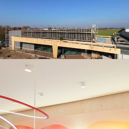
dm_Neuried_avisec_PM.jpg