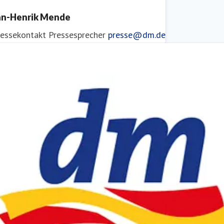
an-Henrik Mende
ressekontakt
Pressesprecher
presse@dm.de