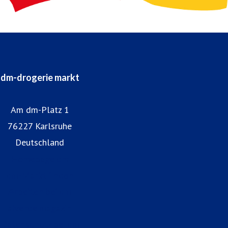
dm-drogerie markt
Am dm-Platz 1
76227 Karlsruhe
Deutschland
Homepage dm
dm-Markt finden
Arbeiten bei dm
alverde magazin
Datenschutz bei dm