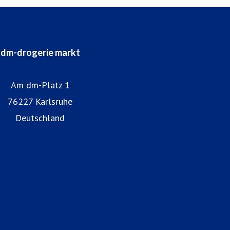
dm-drogerie markt
Am dm-Platz 1
76227 Karlsruhe
Deutschland
Homepage dm
dm-Markt finden
Arbeiten bei dm
alverde magazin
Datenschutz bei dm
Impressum dm