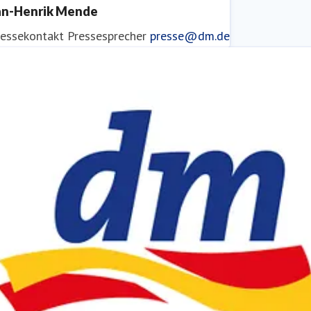
an-Henrik Mende
ressekontakt
Pressesprecher
presse@dm.de