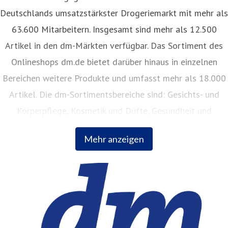
Deutschlands umsatzstärkster Drogeriemarkt mit mehr als
63.600 Mitarbeitern. Insgesamt sind mehr als 12.500
Artikel in den dm-Märkten verfügbar. Das Sortiment des
Onlineshops dm.de bietet darüber hinaus in einzelnen
Bereichen weitere Produkte und umfasst mehr als 18.000
Artikel. Die dm-Sortimentsbereiche sind: Gesichts- und
Körperpflege, Kosmetik und Düfte, Gesundheit und
Naturkost, Babynahrung, Babykleidung, Babypflege,
Mehr anzeigen
Haushalt, Foto, Hygieneartikel, Tiernahrung.