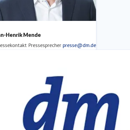
an-Henrik Mende
ressekontakt
Pressesprecher
presse@dm.de