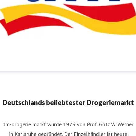
m-Pressestelle
ressekontakt
für JournalistInnen
presse@dm.de
+49 721
592 1195
Deutschlands beliebtester Drogeriemarkt
dm-drogerie markt wurde 1973 von Prof. Götz W. Werner
in Karlsruhe gegründet. Der Einzelhändler ist heute