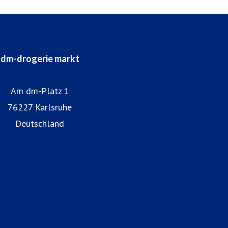
dm-drogerie markt
Am dm-Platz 1
76227 Karlsruhe
Deutschland
Homepage dm
dm-Markt finden
Arbeiten bei dm
alverde magazin
Datenschutz bei dm
Impressum dm