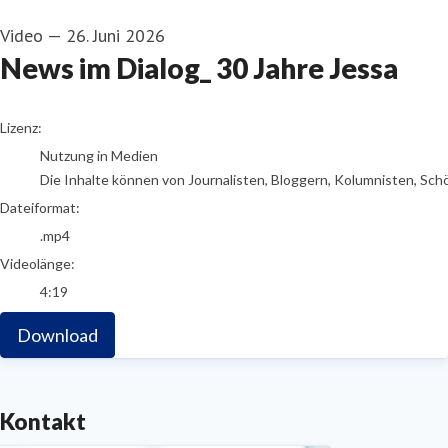
Video
—
26. Juni 2026
News im Dialog_ 30 Jahre Jessa
go to media item
Lizenz:
Nutzung in Medien
Die Inhalte können von Journalisten, Bloggern, Kolumnisten, Sch
Dateiformat:
.mp4
Videolänge:
4:19
Download
Kontakt