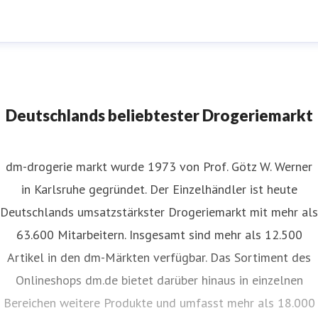
m-Pressestelle
ressekontakt
für JournalistInnen
presse@dm.de
+49 721
592 1195
Deutschlands beliebtester Drogeriemarkt
dm-drogerie markt wurde 1973 von Prof. Götz W. Werner
in Karlsruhe gegründet. Der Einzelhändler ist heute
Deutschlands umsatzstärkster Drogeriemarkt mit mehr als
63.600 Mitarbeitern. Insgesamt sind mehr als 12.500
Artikel in den dm-Märkten verfügbar. Das Sortiment des
Onlineshops dm.de bietet darüber hinaus in einzelnen
Bereichen weitere Produkte und umfasst mehr als 18.000