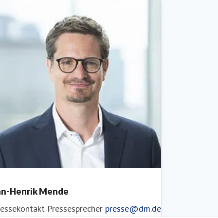
an-Henrik Mende
ressekontakt
Pressesprecher
presse@dm.de