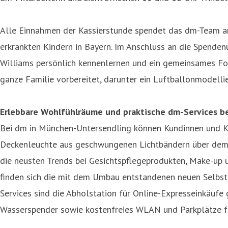
Alle Einnahmen der Kassierstunde spendet das dm-Team an
erkrankten Kindern in Bayern. Im Anschluss an die Spenden
Williams persönlich kennenlernen und ein gemeinsames Fot
ganze Familie vorbereitet, darunter ein Luftballonmodell
Erlebbare Wohlfühlräume und praktische dm-Services b
Bei dm in München-Untersendling können Kundinnen und Ku
Deckenleuchte aus geschwungenen Lichtbändern über dem B
die neusten Trends bei Gesichtspflegeprodukten, Make-up u
finden sich die mit dem Umbau entstandenen neuen Selbst
Services sind die Abholstation für Online-Expresseinkäufe g
Wasserspender sowie kostenfreies WLAN und Parkplätze für