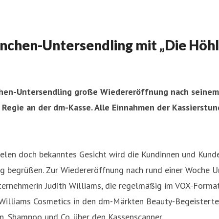
hen-Untersendling mit „Die Höhle
hen-Untersendling große Wiedereröffnung nach seinem 
e Regie an der dm-Kasse. Alle Einnahmen der Kassierst
ielen doch bekanntes Gesicht wird die Kundinnen und Kun
g begrüßen. Zur Wiedereröffnung nach rund einer Woche Um
ernehmerin Judith Williams, die regelmäßig im VOX-Format
 Williams Cosmetics in den dm-Märkten Beauty-Begeisterte j
n, Shampoo und Co. über den Kassenscanner.