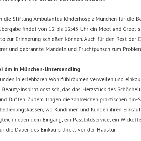
 die Stiftung Ambulantes Kinderhospiz München für die Be
übergabe findet von 12 bis 12:45 Uhr ein Meet and Greet s
o zur Erinnerung schießen können. Auch für den Rest der 
ierer und gebrannte Mandeln und Fruchtpunsch zum Probier
ei dm in München-Untersendling
nden in erlebbaren Wohlfühlräumen verweilen und einkaufe
eauty-Inspirationstisch, das das Herzstück des Schönheit
nd Düften. Zudem tragen die zahlreichen praktischen dm-Se
bedienungskassen, wo Kundinnen und Kunden ihren Einkauf 
leich neben dem Eingang, ein Passbildservice, ein Wickeltisc
 die Dauer des Einkaufs direkt vor der Haustür.