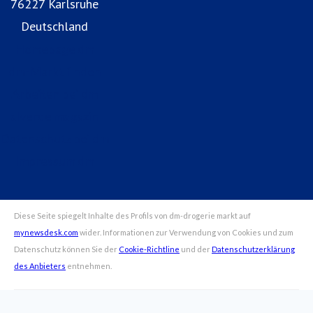
76227 Karlsruhe
Deutschland
Homepage dm
dm-Markt finden
Arbeiten bei dm
alverde magazin
Datenschutz bei dm
Impressum dm