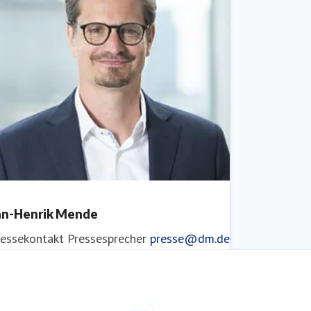
an-Henrik Mende
ressekontakt
Pressesprecher
presse@dm.de