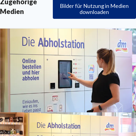
Zugehörige
Bilder für Nutzung in Medien
ressekontakt
für JournalistInnen
presse@dm.de
+49 721
Medien
downloaden
592 1195
Pressebild 1 dm Abholstation