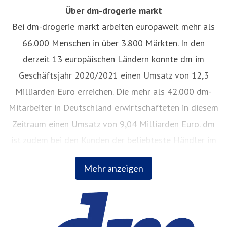
Über dm-drogerie markt
Bei dm-drogerie markt arbeiten europaweit mehr als
66.000 Menschen in über 3.800 Märkten. In den
derzeit 13 europäischen Ländern konnte dm im
Geschäftsjahr 2020/2021 einen Umsatz von 12,3
Milliarden Euro erreichen. Die mehr als 42.000 dm-
Mitarbeiter in Deutschland erwirtschafteten in diesem
Zeitraum einen Umsatz von 9,04 Milliarden Euro. dm
ist zudem bei den Kunden der beliebteste Händler im
Lebensmitteleinzelhandel, so das Ergebnis der
Mehr anzeigen
Verbraucherbefragung „Kundenmonitor Deutschland
2021“. dm arbeitet stetig daran, Prozesse innerhalb
des Unternehmens zu verbessern und seiner
Verantwortung für nachhaltige Entwicklung gerecht