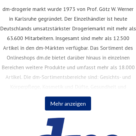
dm-drogerie markt wurde 1973 von Prof. Götz W. Werner
in Karlsruhe gegründet. Der Einzelhändler ist heute
Deutschlands umsatzstärkster Drogeriemarkt mit mehr als
63.600 Mitarbeitern. Insgesamt sind mehr als 12.500
Artikel in den dm-Märkten verfügbar. Das Sortiment des
Onlineshops dm.de bietet darüber hinaus in einzelnen
Bereichen weitere Produkte und umfasst mehr als 18.000
Artikel. Die dm-Sortimentsbereiche sind: Gesichts- und
dm rollt Abholstationen aus: Bis zu 700 dm-Märkte
Körperpflege, Kosmetik und Düfte, Gesundheit und
halten den neuen Service
Naturkost, Babynahrung, Babykleidung, Babypflege,
Mehr anzeigen
Haushalt, Foto, Hygieneartikel, Tiernahrung.