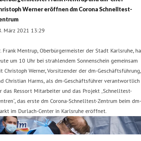
hristoph Werner eröffnen dm Corona Schnelltest-
entrum
8. März 2021 13:29
. Frank Mentrup, Oberbürgermeister der Stadt Karlsruhe, ha
eute um 10 Uhr bei strahlendem Sonnenschein gemeinsam
t Christoph Werner, Vorsitzender der dm-Geschäftsführung,
d Christian Harms, als dm-Geschäftsführer verantwortlich
dm eröffnet erstes Corona Schnelltest-Zentrum in Tübing
r das Ressort Mitarbeiter und das Projekt „Schnelltest-
entren“, das erste dm Corona-Schnelltest-Zentrum beim dm
rkt im Durlach-Center in Karlsruhe eröffnet.