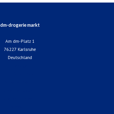
dm-drogerie markt
Am dm-Platz 1
76227 Karlsruhe
Deutschland
Homepage dm
dm-Markt finden
Arbeiten bei dm
alverde magazin
Datenschutz bei dm
Impressum dm