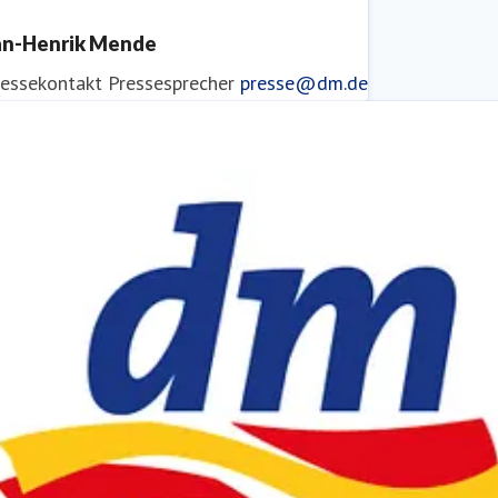
an-Henrik Mende
ressekontakt
Pressesprecher
presse@dm.de