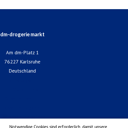
dm-drogerie markt
Am dm-Platz 1
76227 Karlsruhe
Deutschland
Homepage dm
dm-Markt finden
Arbeiten bei dm
alverde magazin
Datenschutz bei dm
Impressum dm
Notwendige Cookies sind erforderlich, damit unsere