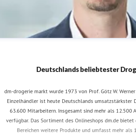
Deutschlands beliebtester Dro
dm-drogerie markt wurde 1973 von Prof. Götz W. Werner 
Einzelhändler ist heute Deutschlands umsatzstärkster 
an-Henrik Mende
63.600 Mitarbeitern. Insgesamt sind mehr als 12.500 
ressekontakt
Pressesprecher
presse@dm.de
verfügbar. Das Sortiment des Onlineshops dm.de bietet 
Bereichen weitere Produkte und umfasst mehr als 1