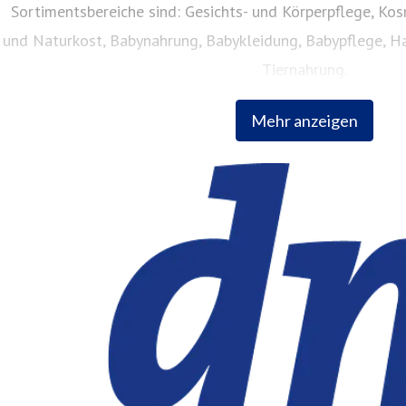
Sortimentsbereiche sind: Gesichts- und Körperpflege, Ko
und Naturkost, Babynahrung, Babykleidung, Babypflege, Ha
Tiernahrung.
Mehr anzeigen