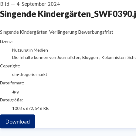
Bild
—
4. September 2024
Singende Kindergärten_SWF0390.
Singende Kindergärten, Verlängerung Bewerbungsfrist
go to media item
Lizenz:
Nutzung in Medien
Die Inhalte können von Journalisten, Bloggern, Kolumnisten, Sch
Copyright:
dm-drogerie markt
Dateiformat:
.jpg
Dateigröße:
1008 x 672, 546 KB
Download