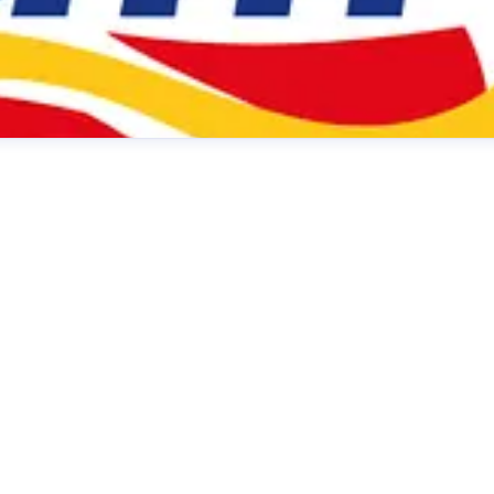
Innen
presse@dm.de
+49 721 5592 1195