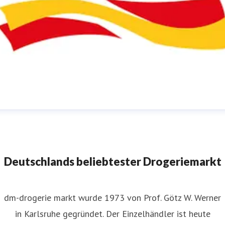
m-Pressestelle
ressekontakt
für JournalistInnen
presse@dm.de
+49 721
592 1195
Deutschlands beliebtester Drogeriemarkt
dm-drogerie markt wurde 1973 von Prof. Götz W. Werner
in Karlsruhe gegründet. Der Einzelhändler ist heute