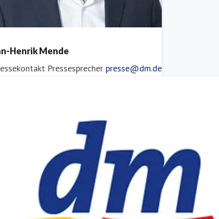
an-Henrik Mende
ressekontakt
Pressesprecher
presse@dm.de