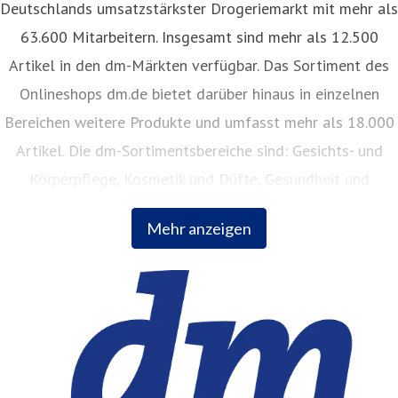
Deutschlands umsatzstärkster Drogeriemarkt mit mehr als
63.600 Mitarbeitern. Insgesamt sind mehr als 12.500
Artikel in den dm-Märkten verfügbar. Das Sortiment des
Onlineshops dm.de bietet darüber hinaus in einzelnen
Bereichen weitere Produkte und umfasst mehr als 18.000
Artikel. Die dm-Sortimentsbereiche sind: Gesichts- und
Körperpflege, Kosmetik und Düfte, Gesundheit und
Naturkost, Babynahrung, Babykleidung, Babypflege,
Mehr anzeigen
Haushalt, Foto, Hygieneartikel, Tiernahrung.