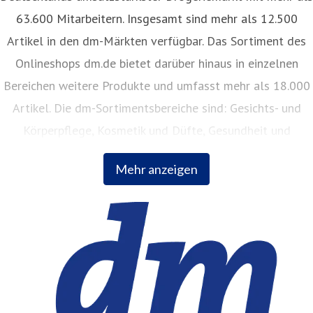
63.600 Mitarbeitern. Insgesamt sind mehr als 12.500
Artikel in den dm-Märkten verfügbar. Das Sortiment des
Onlineshops dm.de bietet darüber hinaus in einzelnen
Bereichen weitere Produkte und umfasst mehr als 18.000
Artikel. Die dm-Sortimentsbereiche sind: Gesichts- und
Körperpflege, Kosmetik und Düfte, Gesundheit und
Naturkost, Babynahrung, Babykleidung, Babypflege,
Mehr anzeigen
Haushalt, Foto, Hygieneartikel, Tiernahrung.