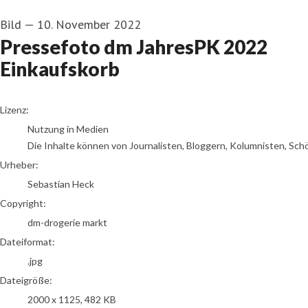
Bild
—
10. November 2022
Pressefoto dm JahresPK 2022
Einkaufskorb
Sebastian Heck
Lizenz:
Nutzung in Medien
Die Inhalte können von Journalisten, Bloggern, Kolumnisten, Sch
Urheber:
Sebastian Heck
Copyright:
dm-drogerie markt
Dateiformat:
.jpg
Dateigröße:
2000 x 1125, 482 KB