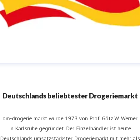
m-Pressestelle
ressekontakt
für JournalistInnen
presse@dm.de
+49 721
592 1195
Deutschlands beliebtester Drogeriemarkt
dm-drogerie markt wurde 1973 von Prof. Götz W. Werner
in Karlsruhe gegründet. Der Einzelhändler ist heute
Deutschlands umsatzstärkster Drogeriemarkt mit mehr als