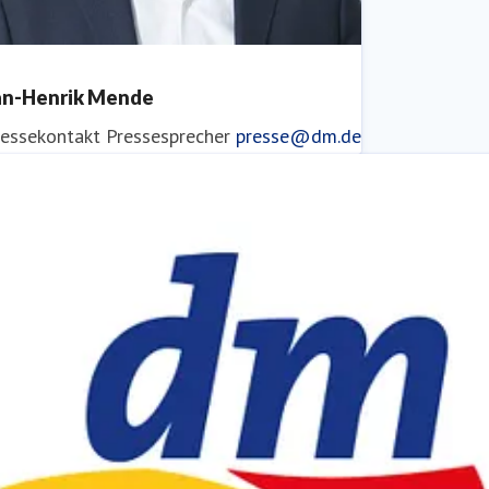
an-Henrik Mende
ressekontakt
Pressesprecher
presse@dm.de