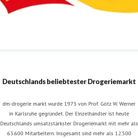
m-Pressestelle
ressekontakt
für JournalistInnen
presse@dm.de
+49 721
592 1195
Deutschlands beliebtester Drogeriemarkt
dm-drogerie markt wurde 1973 von Prof. Götz W. Werner
in Karlsruhe gegründet. Der Einzelhändler ist heute
Deutschlands umsatzstärkster Drogeriemarkt mit mehr als
63.600 Mitarbeitern. Insgesamt sind mehr als 12.500