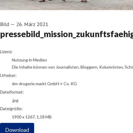
Bild
—
26. März 2021
pressebild_mission_zukunftsfaehi
dm-drogerie markt GmbH + Co. KG
Lizenz:
Nutzung in Medien
Die Inhalte können von Journalisten, Bloggern, Kolumnisten, Sch
Urheber:
dm-drogerie markt GmbH + Co. KG
Dateiformat:
.jpg
Dateigröße:
1900 x 1267, 1,18 MB
Download