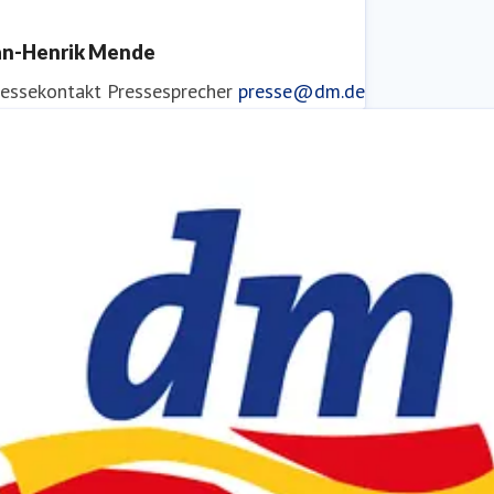
an-Henrik Mende
ressekontakt
Pressesprecher
presse@dm.de