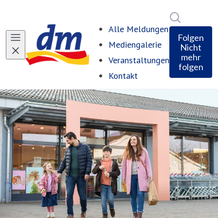
Im Newsro
Alle Meldungen
Folgen
Mediengalerie
Nicht
mehr
Veranstaltungen
folgen
Kontakt