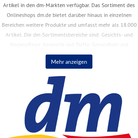
Artikel in den dm-Märkten verfügbar. Das Sortiment des
Onlineshops dm.de bietet darüber hinaus in einzelnen
Bereichen weitere Produkte und umfasst mehr als 18.000
Artikel. Die dm-Sortimentsbereiche sind: Gesichts- und
Körperpflege, Kosmetik und Düfte, Gesundheit und
Naturkost, Babynahrung, Babykleidung, Babypflege,
Mehr anzeigen
Haushalt, Foto, Hygieneartikel, Tiernahrung.