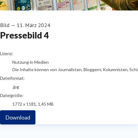
Bild
—
11. März 2024
Pressebild 4
go to media item
Lizenz:
Nutzung in Medien
Die Inhalte können von Journalisten, Bloggern, Kolumnisten, Sch
Dateiformat:
.jpg
Dateigröße:
1772 x 1181, 1,45 MB
Download