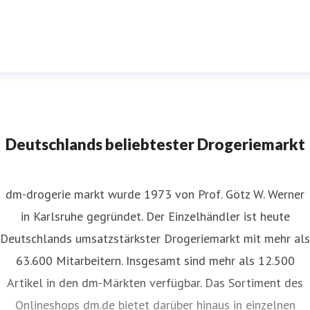
m-Pressestelle
ressekontakt
für JournalistInnen
presse@dm.de
+49 721
592 1195
Deutschlands beliebtester Drogeriemarkt
dm-drogerie markt wurde 1973 von Prof. Götz W. Werner
in Karlsruhe gegründet. Der Einzelhändler ist heute
Deutschlands umsatzstärkster Drogeriemarkt mit mehr als
63.600 Mitarbeitern. Insgesamt sind mehr als 12.500
Artikel in den dm-Märkten verfügbar. Das Sortiment des
Onlineshops dm.de bietet darüber hinaus in einzelnen