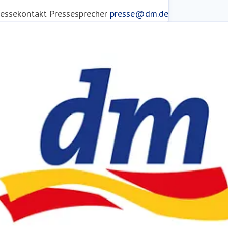
ressekontakt
Pressesprecher
presse@dm.de