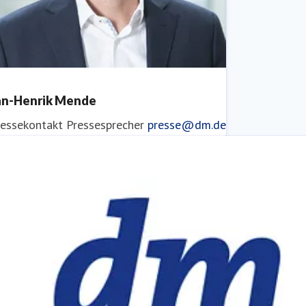
an-Henrik Mende
ressekontakt
Pressesprecher
presse@dm.de