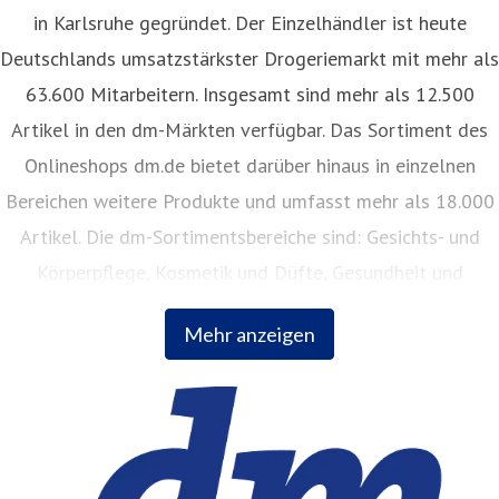
in Karlsruhe gegründet. Der Einzelhändler ist heute
Deutschlands umsatzstärkster Drogeriemarkt mit mehr als
63.600 Mitarbeitern. Insgesamt sind mehr als 12.500
Artikel in den dm-Märkten verfügbar. Das Sortiment des
Onlineshops dm.de bietet darüber hinaus in einzelnen
Bereichen weitere Produkte und umfasst mehr als 18.000
Artikel. Die dm-Sortimentsbereiche sind: Gesichts- und
Körperpflege, Kosmetik und Düfte, Gesundheit und
Naturkost, Babynahrung, Babykleidung, Babypflege,
Mehr anzeigen
Haushalt, Foto, Hygieneartikel, Tiernahrung.