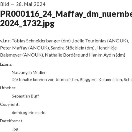
Bild
—
28. Mai 2024
PR000116_24_Maffay_dm_nuernbe
2024_1732.jpg
v.l.n.r. Tobias Schneiderbanger (dm) ,Joëlle Tourlonias (ANOUK),
Peter Maffay (ANOUK), Sandra Stöcklein (dm), Hendrikje
Balsmeyer (ANOUK), Nathalie Bordère und Hanim Aydin (dm)
Sebastian Buff
Lizenz:
Nutzung in Medien
Die Inhalte können von Journalisten, Bloggern, Kolumnisten, Sch
Urheber:
Sebastian Buff
Copyright:
dm-drogerie markt
Dateiformat:
.jpg