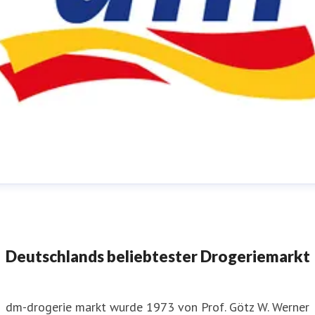
m-Pressestelle
ressekontakt
für JournalistInnen
presse@dm.de
+49 721
592 1195
Deutschlands beliebtester Drogeriemarkt
dm-drogerie markt wurde 1973 von Prof. Götz W. Werner