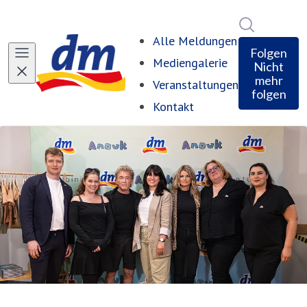
Im Newsro
Alle Meldungen
Folgen
Mediengalerie
Nicht
mehr
Veranstaltungen
folgen
Kontakt