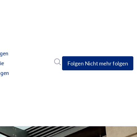
ngen
Im Newsroom suchen
ie
Folgen
Nicht mehr folgen
ngen