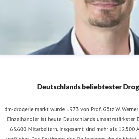
Deutschlands beliebtester Dro
dm-drogerie markt wurde 1973 von Prof. Götz W. Werner 
Einzelhändler ist heute Deutschlands umsatzstärkster 
an-Henrik Mende
63.600 Mitarbeitern. Insgesamt sind mehr als 12.500 
ressekontakt
Pressesprecher
presse@dm.de
verfügbar. Das Sortiment des Onlineshops dm.de bietet 