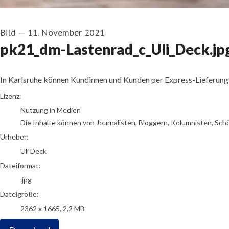
Bild
—
11. November 2021
pk21_dm-Lastenrad_c_Uli_Deck.jp
In Karlsruhe können Kundinnen und Kunden per Express-Lieferung b
Uli Deck
Lizenz:
Nutzung in Medien
Die Inhalte können von Journalisten, Bloggern, Kolumnisten, Sch
Urheber:
Uli Deck
Dateiformat:
.jpg
Dateigröße:
2362 x 1665, 2,2 MB