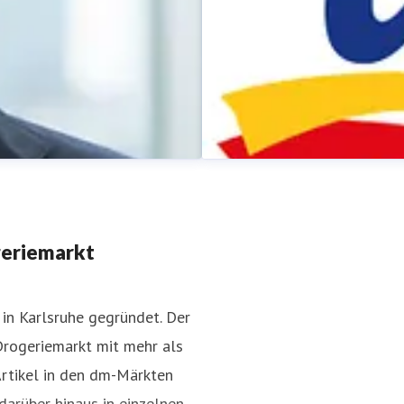
geriemarkt
in Karlsruhe gegründet. Der
Drogeriemarkt mit mehr als
dm-Pressestelle
Artikel in den dm-Märkten
Pressekontakt
für Journalist
darüber hinaus in einzelnen