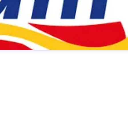
Innen
presse@dm.de
+49 721 5592 1195