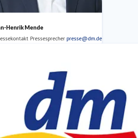
an-Henrik Mende
ressekontakt
Pressesprecher
presse@dm.de