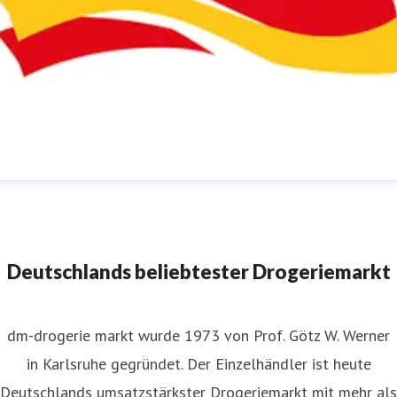
m-Pressestelle
ressekontakt
für JournalistInnen
presse@dm.de
+49 721
592 1195
Deutschlands beliebtester Drogeriemarkt
dm-drogerie markt wurde 1973 von Prof. Götz W. Werner
in Karlsruhe gegründet. Der Einzelhändler ist heute
Deutschlands umsatzstärkster Drogeriemarkt mit mehr als