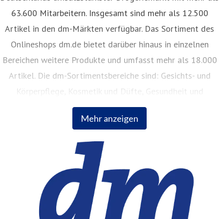
63.600 Mitarbeitern. Insgesamt sind mehr als 12.500
Artikel in den dm-Märkten verfügbar. Das Sortiment des
Onlineshops dm.de bietet darüber hinaus in einzelnen
Bereichen weitere Produkte und umfasst mehr als 18.000
Artikel. Die dm-Sortimentsbereiche sind: Gesichts- und
Körperpflege, Kosmetik und Düfte, Gesundheit und
Naturkost, Babynahrung, Babykleidung, Babypflege,
Mehr anzeigen
Haushalt, Foto, Hygieneartikel, Tiernahrung.