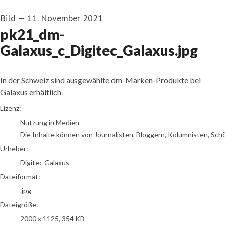
Bild
—
11. November 2021
pk21_dm-
Galaxus_c_Digitec_Galaxus.jpg
In der Schweiz sind ausgewählte dm-Marken-Produkte bei
Galaxus erhältlich.
Digitec Galaxus
Lizenz:
Nutzung in Medien
Die Inhalte können von Journalisten, Bloggern, Kolumnisten, Sch
Urheber:
Digitec Galaxus
Dateiformat:
.jpg
Dateigröße:
2000 x 1125, 354 KB