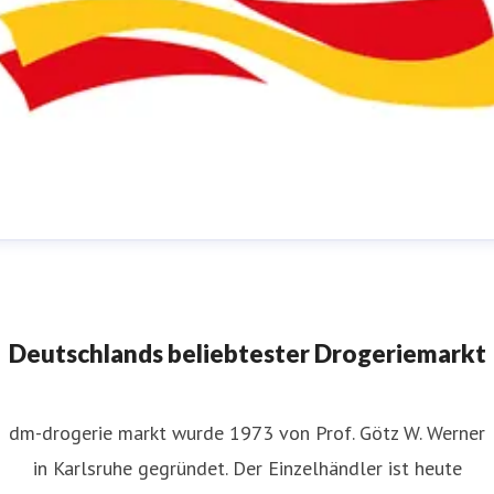
m-Pressestelle
ressekontakt
für JournalistInnen
presse@dm.de
+49 721
592 1195
Deutschlands beliebtester Drogeriemarkt
dm-drogerie markt wurde 1973 von Prof. Götz W. Werner
in Karlsruhe gegründet. Der Einzelhändler ist heute