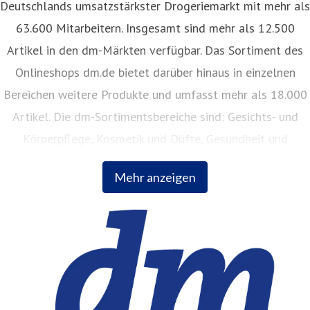
Deutschlands umsatzstärkster Drogeriemarkt mit mehr als
63.600 Mitarbeitern. Insgesamt sind mehr als 12.500
Artikel in den dm-Märkten verfügbar. Das Sortiment des
Onlineshops dm.de bietet darüber hinaus in einzelnen
Bereichen weitere Produkte und umfasst mehr als 18.000
Artikel. Die dm-Sortimentsbereiche sind: Gesichts- und
Körperpflege, Kosmetik und Düfte, Gesundheit und
Naturkost, Babynahrung, Babykleidung, Babypflege,
Mehr anzeigen
Haushalt, Foto, Hygieneartikel, Tiernahrung.