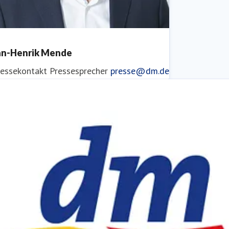
an-Henrik Mende
ressekontakt
Pressesprecher
presse@dm.de