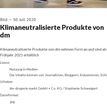
Bild
—
30. Juli 2020
Klimaneutralisierte Produkte von
dm
Klimaneutralisierte Produkte von dm nehmen Form an und sind ab
Frühjahr 2021 erhältlich
dm-drogerie markt GmbH + Co. KG / Stephanie Schweigert
Lizenz:
Nutzung in Medien
Die Inhalte können von Journalisten, Bloggern, Kolumnisten, Sch
Urheber:
dm-drogerie markt GmbH + Co. KG / Stephanie Schweigert
Dateiformat:
.jpg