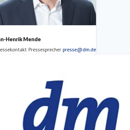
an-Henrik Mende
ressekontakt
Pressesprecher
presse@dm.de