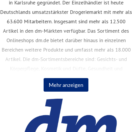
in Karlsruhe gegründet. Der Einzelhändler ist heute
Deutschlands umsatzstärkster Drogeriemarkt mit mehr als
63.600 Mitarbeitern. Insgesamt sind mehr als 12.500
Artikel in den dm-Märkten verfügbar. Das Sortiment des
Onlineshops dm.de bietet darüber hinaus in einzelnen
Bereichen weitere Produkte und umfasst mehr als 18.000
Artikel. Die dm-Sortimentsbereiche sind: Gesichts- und
Körperpflege, Kosmetik und Düfte, Gesundheit und
Naturkost, Babynahrung, Babykleidung, Babypflege,
Mehr anzeigen
Haushalt, Foto, Hygieneartikel, Tiernahrung.