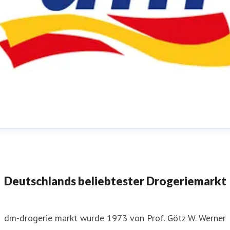
m-Pressestelle
ressekontakt
für JournalistInnen
presse@dm.de
+49 721
592 1195
Deutschlands beliebtester Drogeriemarkt
dm-drogerie markt wurde 1973 von Prof. Götz W. Werner