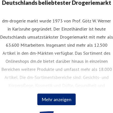
Deutschlands beliebtester Drogeriemarkt
dm-drogerie markt wurde 1973 von Prof. Götz W. Werner
in Karlsruhe gegründet. Der Einzelhändler ist heute
Deutschlands umsatzstärkster Drogeriemarkt mit mehr als
63.600 Mitarbeitern. Insgesamt sind mehr als 12.500
Artikel in den dm-Märkten verfügbar. Das Sortiment des
Onlineshops dm.de bietet darüber hinaus in einzelnen
Bereichen weitere Produkte und umfasst mehr als 18.000
Artikel. Die dm-Sortimentsbereiche sind: Gesichts- und
Körperpflege, Kosmetik und Düfte, Gesundheit und
Naturkost, Babynahrung, Babykleidung, Babypflege,
Mehr anzeigen
Haushalt, Foto, Hygieneartikel, Tiernahrung.