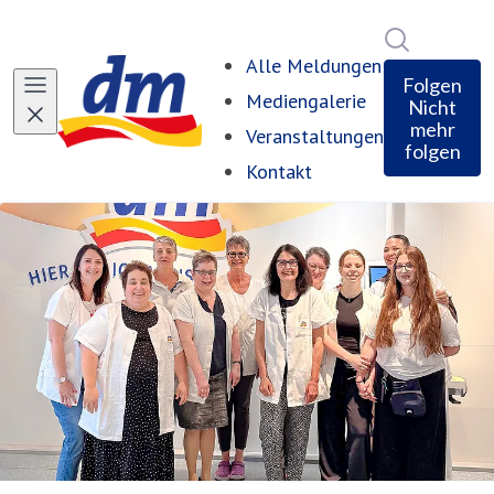
Im Newsro
Alle Meldungen
Folgen
Mediengalerie
Nicht
mehr
Veranstaltungen
folgen
Kontakt