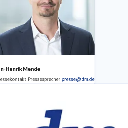
an-Henrik Mende
ressekontakt
Pressesprecher
presse@dm.de