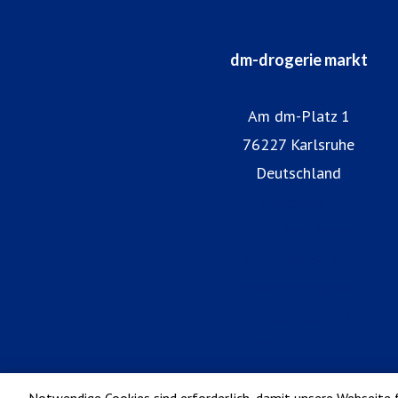
dm-drogerie markt
Am dm-Platz 1
76227 Karlsruhe
Deutschland
Homepage dm
dm-Markt finden
Arbeiten bei dm
alverde magazin
Datenschutz bei dm
Impressum dm