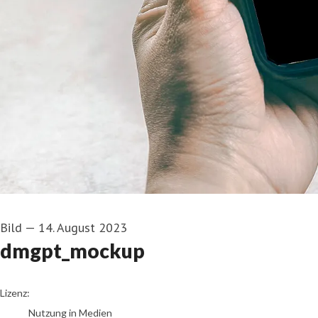
Bild
—
14. August 2023
dmgpt_mockup
go to media item
Lizenz:
Nutzung in Medien