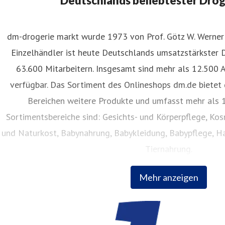
Deutschlands beliebtester Dro
dm-drogerie markt wurde 1973 von Prof. Götz W. Werner 
Einzelhändler ist heute Deutschlands umsatzstärkster 
an-Henrik Mende
63.600 Mitarbeitern. Insgesamt sind mehr als 12.500 
ressekontakt
Pressesprecher
presse@dm.de
verfügbar. Das Sortiment des Onlineshops dm.de bietet 
Bereichen weitere Produkte und umfasst mehr als 1
Sortimentsbereiche sind: Gesichts- und Körperpflege, Ko
und Naturkost, Babynahrung, Babykleidung, Babypflege, Ha
Tiernahrung.
Mehr anzeigen