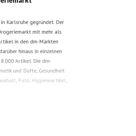
geriemarkt
in Karlsruhe gegründet. Der
Drogeriemarkt mit mehr als
dm-Pressestelle
Artikel in den dm-Märkten
Pressekontakt
für Journalist
darüber hinaus in einzelnen
8.000 Artikel. Die dm-
smetik und Düfte, Gesundheit
ushalt, Foto, Hygieneartikel,