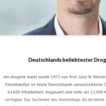
Deutschlands beliebtester Dro
dm-drogerie markt wurde 1973 von Prof. Götz W. Werner 
Einzelhändler ist heute Deutschlands umsatzstärkster 
an-Henrik Mende
63.600 Mitarbeitern. Insgesamt sind mehr als 12.500 
ressekontakt
Pressesprecher
presse@dm.de
verfügbar. Das Sortiment des Onlineshops dm.de bietet 