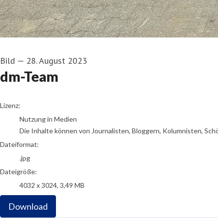
Bild
—
28. August 2023
dm-Team
go to media item
Lizenz:
Nutzung in Medien
Die Inhalte können von Journalisten, Bloggern, Kolumnisten, Sch
Dateiformat:
.jpg
Dateigröße:
4032 x 3024, 3,49 MB
Download