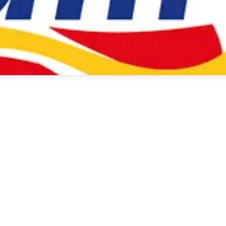
Innen
presse@dm.de
+49 721 5592 1195