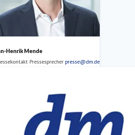
an-Henrik Mende
ressekontakt
Pressesprecher
presse@dm.de