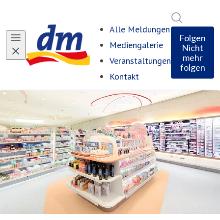
Im Newsro
Alle Meldungen
Folgen
Mediengalerie
Nicht
mehr
Veranstaltungen
folgen
Kontakt