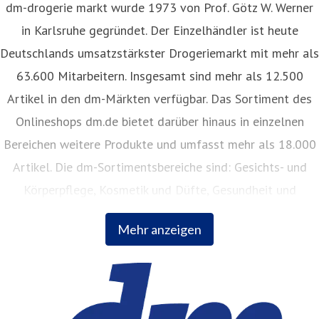
dm-drogerie markt wurde 1973 von Prof. Götz W. Werner
in Karlsruhe gegründet. Der Einzelhändler ist heute
Deutschlands umsatzstärkster Drogeriemarkt mit mehr als
63.600 Mitarbeitern. Insgesamt sind mehr als 12.500
Artikel in den dm-Märkten verfügbar. Das Sortiment des
Onlineshops dm.de bietet darüber hinaus in einzelnen
Bereichen weitere Produkte und umfasst mehr als 18.000
Artikel. Die dm-Sortimentsbereiche sind: Gesichts- und
Körperpflege, Kosmetik und Düfte, Gesundheit und
Naturkost, Babynahrung, Babykleidung, Babypflege,
Mehr anzeigen
Haushalt, Foto, Hygieneartikel, Tiernahrung.