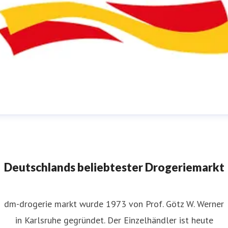
m-Pressestelle
ressekontakt
für JournalistInnen
presse@dm.de
+49 721
592 1195
Deutschlands beliebtester Drogeriemarkt
dm-drogerie markt wurde 1973 von Prof. Götz W. Werner
in Karlsruhe gegründet. Der Einzelhändler ist heute