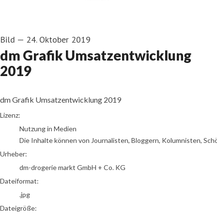
Bild
—
24. Oktober 2019
dm Grafik Umsatzentwicklung
2019
dm Grafik Umsatzentwicklung 2019
dm-drogerie markt GmbH + Co. KG
Lizenz:
Nutzung in Medien
Die Inhalte können von Journalisten, Bloggern, Kolumnisten, Sch
Urheber:
dm-drogerie markt GmbH + Co. KG
Dateiformat:
.jpg
Dateigröße: