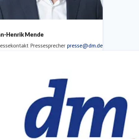
an-Henrik Mende
ressekontakt
Pressesprecher
presse@dm.de