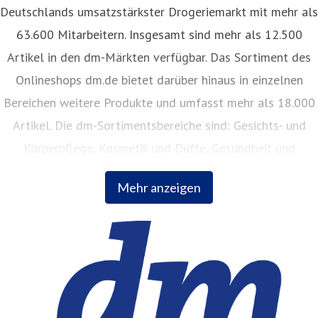
Deutschlands umsatzstärkster Drogeriemarkt mit mehr als
63.600 Mitarbeitern. Insgesamt sind mehr als 12.500
Artikel in den dm-Märkten verfügbar. Das Sortiment des
Onlineshops dm.de bietet darüber hinaus in einzelnen
Bereichen weitere Produkte und umfasst mehr als 18.000
Artikel. Die dm-Sortimentsbereiche sind: Gesichts- und
Körperpflege, Kosmetik und Düfte, Gesundheit und
Naturkost, Babynahrung, Babykleidung, Babypflege,
Mehr anzeigen
Haushalt, Foto, Hygieneartikel, Tiernahrung.