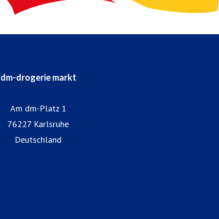
dm-drogerie markt
Am dm-Platz 1
76227 Karlsruhe
Deutschland
Homepage dm
dm-Markt finden
Arbeiten bei dm
alverde magazin
Datenschutz bei dm