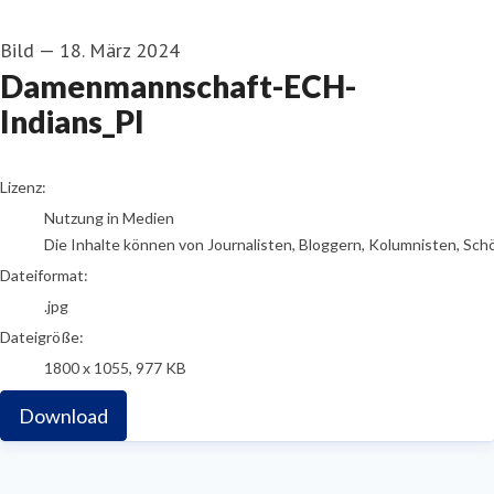
Bild
—
18. März 2024
Damenmannschaft-ECH-
Indians_PI
go to media item
Lizenz:
Nutzung in Medien
Die Inhalte können von Journalisten, Bloggern, Kolumnisten, Sch
Dateiformat:
.jpg
Dateigröße:
1800 x 1055, 977 KB
Download