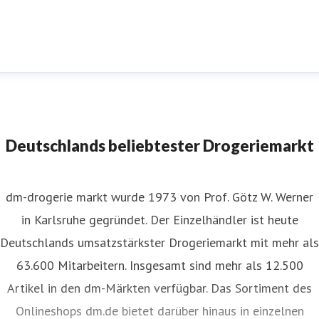
m-Pressestelle
ressekontakt
für JournalistInnen
presse@dm.de
+49 721
592 1195
Deutschlands beliebtester Drogeriemarkt
dm-drogerie markt wurde 1973 von Prof. Götz W. Werner
in Karlsruhe gegründet. Der Einzelhändler ist heute
Deutschlands umsatzstärkster Drogeriemarkt mit mehr als
63.600 Mitarbeitern. Insgesamt sind mehr als 12.500
Artikel in den dm-Märkten verfügbar. Das Sortiment des
Onlineshops dm.de bietet darüber hinaus in einzelnen