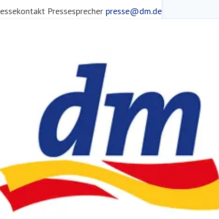
ressekontakt
Pressesprecher
presse@dm.de