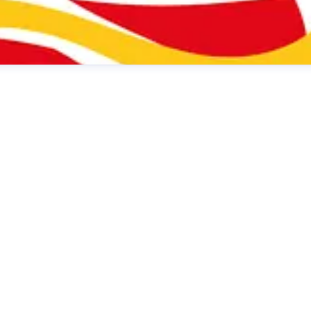
Innen
presse@dm.de
+49 721 5592 1195