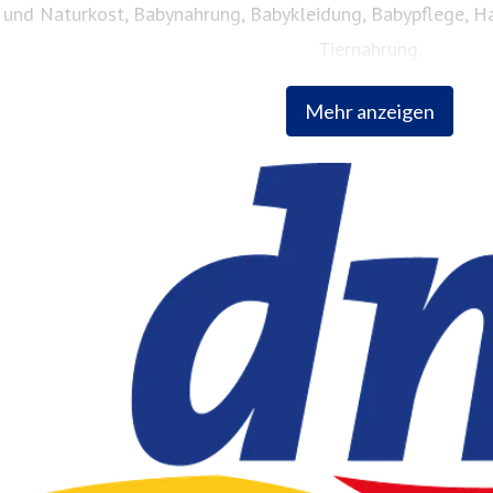
und Naturkost, Babynahrung, Babykleidung, Babypflege, Ha
Tiernahrung.
Mehr anzeigen