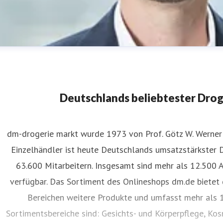
Deutschlands beliebtester Dro
dm-drogerie markt wurde 1973 von Prof. Götz W. Werner 
Einzelhändler ist heute Deutschlands umsatzstärkster 
an-Henrik Mende
63.600 Mitarbeitern. Insgesamt sind mehr als 12.500 
ressekontakt
Pressesprecher
presse@dm.de
verfügbar. Das Sortiment des Onlineshops dm.de bietet 
Bereichen weitere Produkte und umfasst mehr als 1
Sortimentsbereiche sind: Gesichts- und Körperpflege, Ko