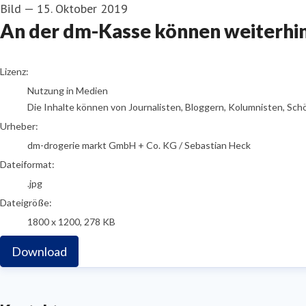
Bild
—
15. Oktober 2019
An der dm-Kasse können weiterh
dm-drogerie markt GmbH + Co. KG / Sebastian Heck
Lizenz:
Nutzung in Medien
Die Inhalte können von Journalisten, Bloggern, Kolumnisten, Sch
Urheber:
dm-drogerie markt GmbH + Co. KG / Sebastian Heck
Dateiformat:
.jpg
Dateigröße:
1800 x 1200, 278 KB
Download