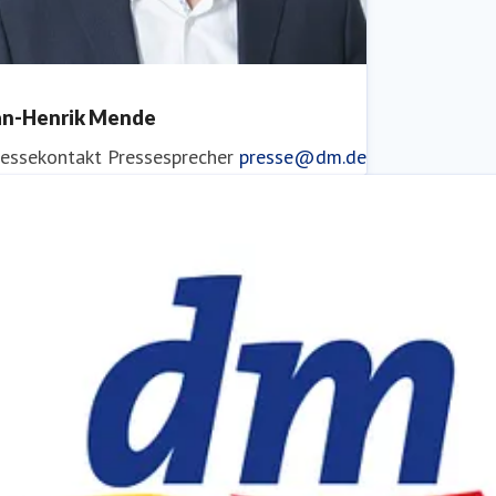
an-Henrik Mende
ressekontakt
Pressesprecher
presse@dm.de