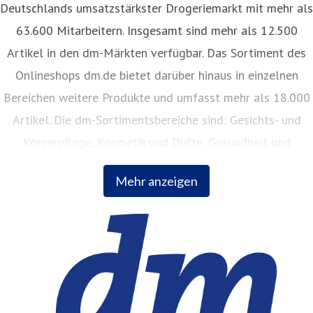
Deutschlands umsatzstärkster Drogeriemarkt mit mehr als
63.600 Mitarbeitern. Insgesamt sind mehr als 12.500
Artikel in den dm-Märkten verfügbar. Das Sortiment des
Onlineshops dm.de bietet darüber hinaus in einzelnen
Bereichen weitere Produkte und umfasst mehr als 18.000
Artikel. Die dm-Sortimentsbereiche sind: Gesichts- und
Körperpflege, Kosmetik und Düfte, Gesundheit und
Naturkost, Babynahrung, Babykleidung, Babypflege,
Mehr anzeigen
Haushalt, Foto, Hygieneartikel, Tiernahrung.