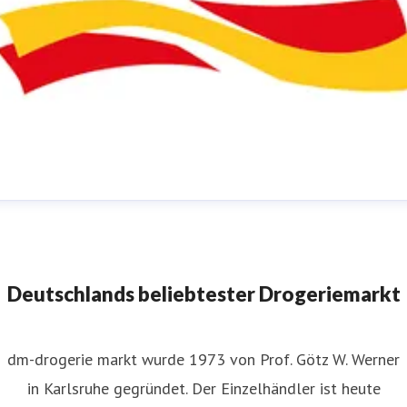
m-Pressestelle
ressekontakt
für JournalistInnen
presse@dm.de
+49 721
592 1195
Deutschlands beliebtester Drogeriemarkt
dm-drogerie markt wurde 1973 von Prof. Götz W. Werner
in Karlsruhe gegründet. Der Einzelhändler ist heute