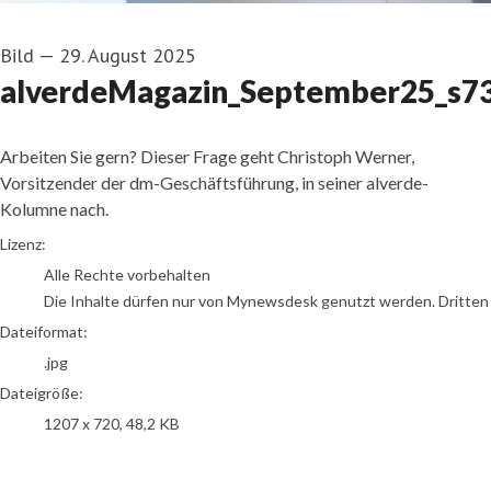
Bild
—
29. August 2025
alverdeMagazin_September25_s
Arbeiten Sie gern? Dieser Frage geht Christoph Werner,
Vorsitzender der dm-Geschäftsführung, in seiner alverde-
Kolumne nach.
go to media item
Lizenz:
Alle Rechte vorbehalten
Die Inhalte dürfen nur von Mynewsdesk genutzt werden. Dritten is
Dateiformat:
.jpg
Dateigröße:
1207 x 720, 48,2 KB