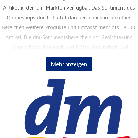
Artikel in den dm-Märkten verfügbar. Das Sortiment des
Onlineshops dm.de bietet darüber hinaus in einzelnen
Bereichen weitere Produkte und umfasst mehr als 18.000
Artikel. Die dm-Sortimentsbereiche sind: Gesichts- und
Körperpflege, Kosmetik und Düfte, Gesundheit und
Naturkost, Babynahrung, Babykleidung, Babypflege,
Mehr anzeigen
Haushalt, Foto, Hygieneartikel, Tiernahrung.