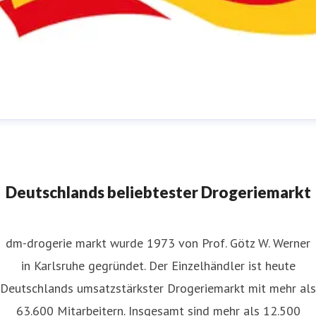
m-Pressestelle
ressekontakt
für JournalistInnen
presse@dm.de
+49 721
592 1195
Deutschlands beliebtester Drogeriemarkt
dm-drogerie markt wurde 1973 von Prof. Götz W. Werner
in Karlsruhe gegründet. Der Einzelhändler ist heute
Deutschlands umsatzstärkster Drogeriemarkt mit mehr als
63.600 Mitarbeitern. Insgesamt sind mehr als 12.500