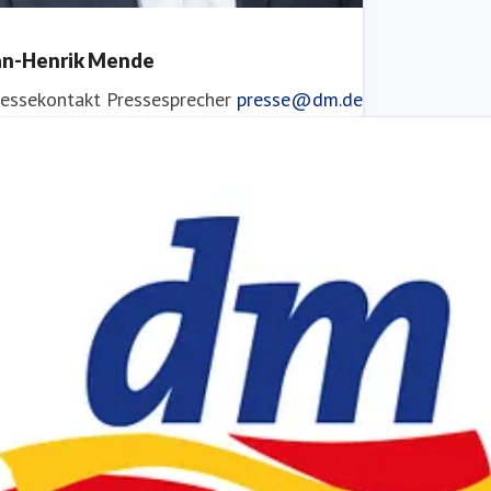
an-Henrik Mende
ressekontakt
Pressesprecher
presse@dm.de