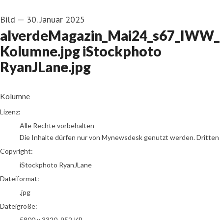
Bild
—
30. Januar 2025
alverdeMagazin_Mai24_s67_IWW
Kolumne.jpg iStockphoto
RyanJLane.jpg
Kolumne
go to media item
Lizenz:
Alle Rechte vorbehalten
Die Inhalte dürfen nur von Mynewsdesk genutzt werden. Dritten is
Copyright:
iStockphoto RyanJLane
Dateiformat:
.jpg
Dateigröße:
5800 x 3320, 952 KB