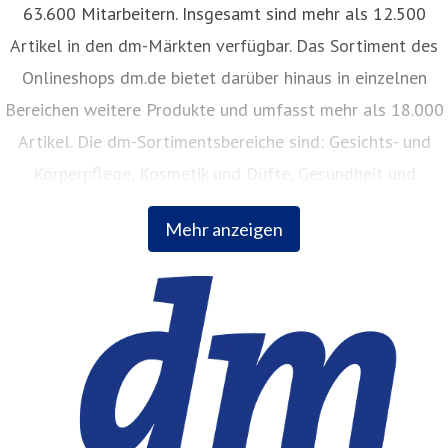
63.600 Mitarbeitern. Insgesamt sind mehr als 12.500
Artikel in den dm-Märkten verfügbar. Das Sortiment des
Onlineshops dm.de bietet darüber hinaus in einzelnen
Bereichen weitere Produkte und umfasst mehr als 18.000
Artikel. Die dm-Sortimentsbereiche sind: Gesichts- und
Körperpflege, Kosmetik und Düfte, Gesundheit und
Naturkost, Babynahrung, Babykleidung, Babypflege,
Mehr anzeigen
Haushalt, Foto, Hygieneartikel, Tiernahrung.