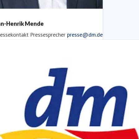
an-Henrik Mende
ressekontakt
Pressesprecher
presse@dm.de