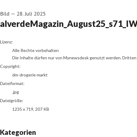
Bild
—
28. Juli 2025
alverdeMagazin_August25_s71_I
go to media item
Lizenz:
Alle Rechte vorbehalten
Die Inhalte dürfen nur von Mynewsdesk genutzt werden. Dritten is
Copyright:
dm-drogerie markt
Dateiformat:
.jpg
Dateigröße:
1235 x 719, 207 KB
Kategorien