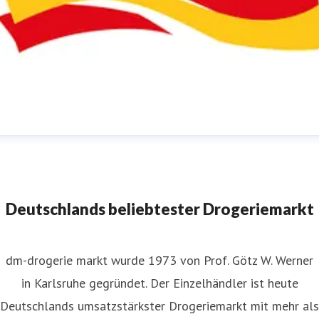
m-Pressestelle
ressekontakt
für JournalistInnen
presse@dm.de
+49 721
592 1195
Deutschlands beliebtester Drogeriemarkt
dm-drogerie markt wurde 1973 von Prof. Götz W. Werner
in Karlsruhe gegründet. Der Einzelhändler ist heute
Deutschlands umsatzstärkster Drogeriemarkt mit mehr als