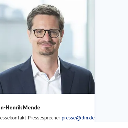
an-Henrik Mende
ressekontakt
Pressesprecher
presse@dm.de