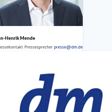
an-Henrik Mende
ressekontakt
Pressesprecher
presse@dm.de