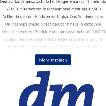
Deutschlands umsatzstärkster Drogeriemarkt mit mehr als
63.600 Mitarbeitern. Insgesamt sind mehr als 12.500
Artikel in den dm-Märkten verfügbar. Das Sortiment des
Onlineshops dm.de bietet darüber hinaus in einzelnen
Bereichen weitere Produkte und umfasst mehr als 18.000
Artikel. Die dm-Sortimentsbereiche sind: Gesichts- und
Körperpflege, Kosmetik und Düfte, Gesundheit und
Naturkost, Babynahrung, Babykleidung, Babypflege,
Mehr anzeigen
Haushalt, Foto, Hygieneartikel, Tiernahrung.